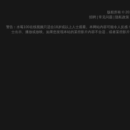
版权所有 © 20
招聘
|
常见问题
|
隐私政策
警告︰水莓100在线视频只适合18岁或以上人士观看。本网站内容可能令人反感
士出示、播放或放映。如果您发现本站的某些影片内容不合适，或者某些影片侵犯了您