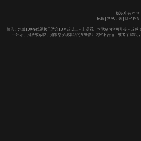
版权所有 © 20
招聘
|
常见问题
|
隐私政策
警告︰水莓100在线视频只适合18岁或以上人士观看。本网站内容可能令人反感
士出示、播放或放映。如果您发现本站的某些影片内容不合适，或者某些影片侵犯了您