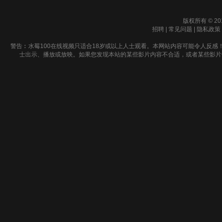
版权所有 © 20
招聘
|
常见问题
|
隐私政策
警告︰水莓100在线视频只适合18岁或以上人士观看。本网站内容可能令人反感
士出示、播放或放映。如果您发现本站的某些影片内容不合适，或者某些影片侵犯了您