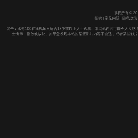
版权所有 © 20
招聘
|
常见问题
|
隐私政策
警告︰水莓100在线视频只适合18岁或以上人士观看。本网站内容可能令人反感
士出示、播放或放映。如果您发现本站的某些影片内容不合适，或者某些影片侵犯了您