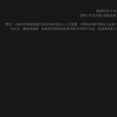
版权所有 © 20
招聘
|
常见问题
|
隐私政策
警告︰水莓100在线视频只适合18岁或以上人士观看。本网站内容可能令人反感
士出示、播放或放映。如果您发现本站的某些影片内容不合适，或者某些影片侵犯了您